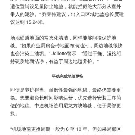
适位置铺设足量除尘地垫，就能拦截绝大部分从室外
带入的泥沙。” 乔莱特建议，出入口区域地垫总长度建
议达到 15.24米。
场地硬质地面的常态化清洁，同样能够间接保护地
毯。“如果商业厨房瓷砖地面布满油污，周边地毯很快
也会沾染上油垢。” Jollette警示，“通过干拖、湿拖维
持硬质地面洁净，有益于周边地毯养护。”
平稳完成地毯更换
即便是养护得当、耐磨性最强的地毯，最终仍需要更
换。想要避免长时间影响运营，优先选择安装工序简
便的地毯。中途机场选用尼龙方块地毯，便于局部更
换。
“机场地毯更换周期一般为 6 至 10 年。但如果局部区