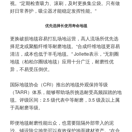
视。“定期检查吸力、滚刷，及时更换集尘袋。只有做
好日常养护，吸尘器才能稳定发挥性能。”
优先选择长使用寿命地毯
更换破损地毯容易打乱场地运营，高人流场所优先选
择尼龙或聚酯纤维等耐磨地毯。“合成纤维地毯更容易
清洁，成本也低于羊毛地毯。” Jollette表示，“无割圈
地毯（柏柏尔圈绒地毯）应用十分广泛，耐磨性优
异，不易受压倒伏。
国际地毯协会（CRI）推出的地毯外观保持等级
（TARR）体系，能够帮助场所挑选耐受高频踩踏的地
毯。评级区间：2.5 级代表中等耐磨，3.5 级及以上属
于高耐磨等级。
即便地毯耐磨性能出众，也需要阻隔外部带入的泥
沙。铺设除尘地垫可以有效保护地面建材资产。“在合