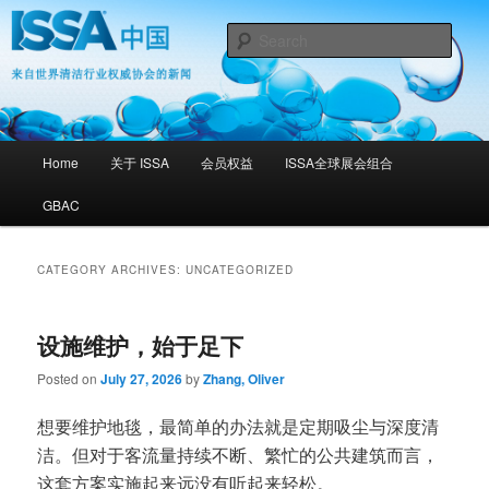
Skip
Skip
ISSA 中国 – 来自世界清洁行业权威协会的新闻
to
to
Sear
primary
secondary
content
content
ISSA 中国
Main
Home
关于 ISSA
会员权益
ISSA全球展会组合
menu
GBAC
CATEGORY ARCHIVES:
UNCATEGORIZED
设施维护，始于足下
Posted on
July 27, 2026
by
Zhang, Oliver
想要维护地毯，最简单的办法就是定期吸尘与深度清
洁。但对于客流量持续不断、繁忙的公共建筑而言，
这套方案实施起来远没有听起来轻松。