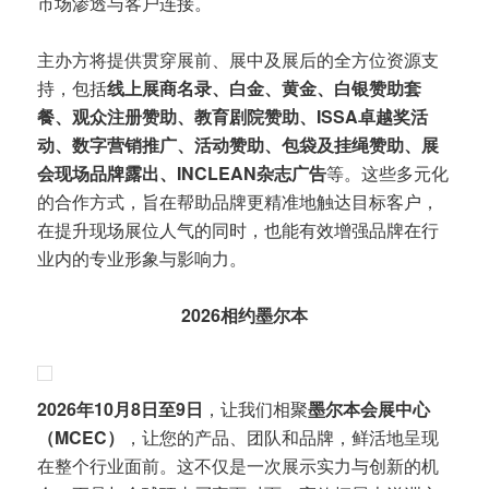
市场渗透与客户连接。
主办方将提供贯穿展前、展中及展后的全方位资源支
持，包括
线上展商名录、白金、黄金、白银赞助套
餐、观众注册赞助、教育剧院赞助、ISSA卓越奖活
动、数字营销推广、活动赞助、包袋及挂绳赞助、展
会现场品牌露出、INCLEAN杂志广告
等。这些多元化
的合作方式，旨在帮助品牌更精准地触达目标客户，
在提升现场展位人气的同时，也能有效增强品牌在行
业内的专业形象与影响力。
2026相约墨尔本
2026
年
10
月
8
日至
9
日
，让我们相聚
墨尔本会展中心
（
MCEC
）
，让您的产品、团队和品牌，鲜活地呈现
在整个行业面前。这不仅是一次展示实力与创新的机