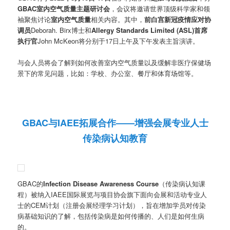
GBAC室内空气质量主题研讨会
，会议将邀请世界顶级科学家和领
袖聚焦讨论
室内空气质量
相关内容。其中，
前白宫新冠疫情应对协
调员
Deborah. Birx博士和
Allergy Standards Limited (ASL)首席
执行官
John McKeon将分别于17日上午及下午发表主旨演讲。
与会人员将会了解到如何改善室内空气质量以及缓解非医疗保健场
景下的常见问题，比如：学校、办公室、餐厅和体育场馆等。
GBAC与IAEE拓展合作——增强会展专业人士
传染病认知教育
GBAC的
Infection Disease Awareness Course
（传染病认知课
程）被纳入IAEE国际展览与项目协会旗下面向会展和活动专业人
士的CEM计划（注册会展经理学习计划），旨在增加学员对传染
病基础知识的了解，包括传染病是如何传播的、人们是如何生病
的。