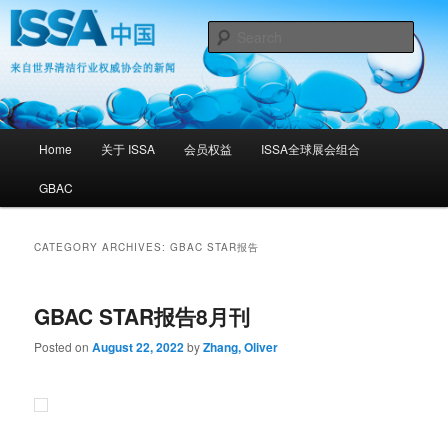
Skip
Skip
ISSA 中国 – 来自世界清洁行业权威协会的新闻
to
to
Sear
primary
secondary
content
content
ISSA 中国
Main
Home
关于 ISSA
会员权益
ISSA全球展会组合
menu
GBAC
CATEGORY ARCHIVES:
GBAC STAR报告
GBAC STAR报告8月刊
Posted on
August 22, 2022
by
Zhang, Oliver