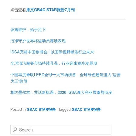
点击查看
原文GBAC STAR报告7月刊
设施维护，始于足下
洁净守护世界杯运动员赛场表现
ISSA亮相中国物博会 | 以国际视野赋能行业未来
全球清洁服务市场持续升温，行业迎来稳步发展期
中国再度蝉联LEED全球十大市场榜首，全球绿色建筑进入“运营
为王”阶段
相约墨尔本，共话新机遇，2026 ISSA澳大利亚展蓄势待发
Posted in
GBAC STAR报告
|
Tagged
GBAC STAR报告
S
e