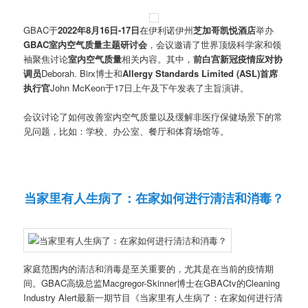
GBAC于
2022年8月16日-17日
在伊利诺伊州
芝加哥凯悦酒店
举办
GBAC室内空气质量主题研讨会
，会议邀请了世界顶级科学家和领
袖聚焦讨论
室内空气质量
相关内容。其中，
前白宫新冠疫情应对协
调员
Deborah. Birx博士和
Allergy Standards Limited (ASL)首席
执行官
John McKeon于17日上午及下午发表了主旨演讲。
会议讨论了如何改善室内空气质量以及缓解非医疗保健场景下的常
见问题，比如：学校、办公室、餐厅和体育场馆等。
当家里有人生病了：在家如何进行清洁和消毒？
家庭范围内的清洁和消毒是至关重要的，尤其是在当前的疫情期
间。GBAC高级总监Macgregor-Skinner博士在GBACtv的Cleaning
Industry Alert最新一期节目《当家里有人生病了：在家如何进行清