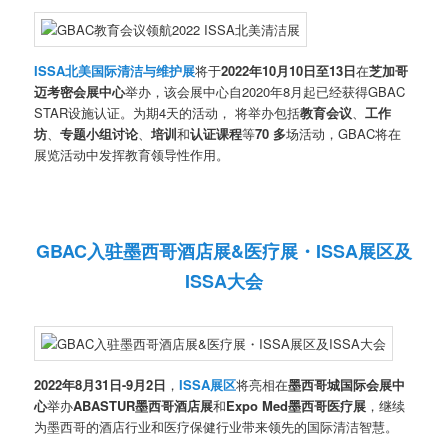
ISSA北美国际清洁与维护展
将于
2022年10月10日至13日
在
芝加哥
迈考密会展中心
举办，该会展中心自2020年8月起已经获得GBAC
STAR设施认证。为期4天的活动， 将举办包括
教育会议
、
工作
坊
、
专题小组讨论
、
培训
和
认证课程
等
70 多
场活动，GBAC将在
展览活动中发挥教育领导性作用。
GBAC入驻墨西哥酒店展&医疗展・ISSA展区及
ISSA大会
2022年8月31日-9月2日
，
ISSA展区
将亮相在
墨西哥城国际会展中
心
举办
ABASTUR墨西哥酒店展
和
Expo Med墨西哥医疗展
，继续
为墨西哥的酒店行业和医疗保健行业带来领先的国际清洁智慧。