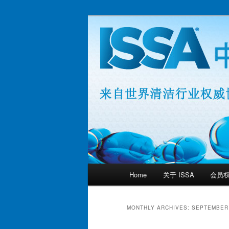
Skip
Skip
ISSA 中国 – 来自世界清洁行
to
to
primary
secondary
ISSA 中国
content
content
Main
Home
关于 ISSA
会员
menu
MONTHLY ARCHIVES:
SEPTEMBER